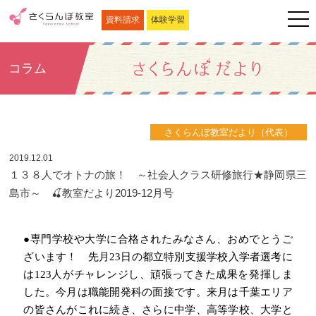
資料請求
体験学習
コラム
さくらんぼ教室だより（代表）
2019.12.01
１３８人でオトナの旅！ ～社会人クラス研修旅行★静岡県三
島市～ 🍒教室だより2019-12月号
●専門学校や大学に合格されたみなさん、おめでとうご
ざいます！ 先月
23
日の都立特別支援学校入学者選考に
は
123
人がチャレンジし、頑張ってきた成果を発揮しま
した。今月は職能開発科の面接です。来月は千葉エリア
の皆さんがこれに続き、さらに中学、高等学校、大学と