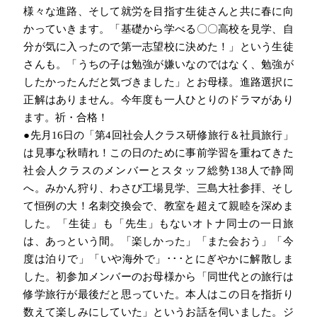
様々な進路、そして就労を目指す生徒さんと共に春に向
かっていきます。「基礎から学べる〇〇高校を見学、自
分が気に入ったので第一志望校に決めた！」という生徒
さんも。「うちの子は勉強が嫌いなのではなく、勉強が
したかったんだと気づきました」とお母様。進路選択に
正解はありません。今年度も一人ひとりのドラマがあり
ます。祈・合格！
●先月
16
日の「第
4
回社会人クラス研修旅行＆社員旅行」
は見事な秋晴れ！この日のために事前学習を重ねてきた
社会人クラスのメンバーとスタッフ総勢
138
人で静岡
へ。みかん狩り、わさび工場見学、三島大社参拝、そし
て恒例の大！名刺交換会で、教室を超えて親睦を深めま
した。「生徒」も「先生」もないオトナ同士の一日旅
は、あっという間。「楽しかった」「また会おう」「今
度は泊りで」「いや海外で」･･･とにぎやかに解散しま
した。初参加メンバーのお母様から「同世代との旅行は
修学旅行が最後だと思っていた。本人はこの日を指折り
数えて楽しみにしていた」というお話を伺いました。ジ