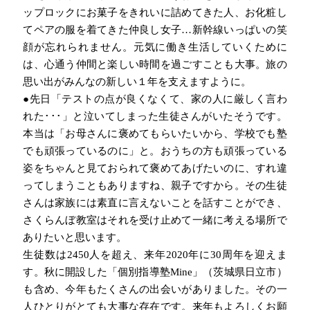
ップロックにお菓子をきれいに詰めてきた人、お化粧し
てペアの服を着てきた仲良し女子…新幹線いっぱいの笑
顔が忘れられません。元気に働き生活していくために
は、心通う仲間と楽しい時間を過ごすことも大事。旅の
思い出がみんなの新しい１年を支えますように。
●先日「テストの点が良くなくて、家の人に厳しく言わ
れた･･･」と泣いてしまった生徒さんがいたそうです。
本当は「お母さんに褒めてもらいたいから、学校でも塾
でも頑張っているのに」と。おうちの方も頑張っている
姿をちゃんと見ておられて褒めてあげたいのに、すれ違
ってしまうこともありますね、親子ですから。その生徒
さんは家族には素直に言えないことを話すことができ、
さくらんぼ教室はそれを受け止めて一緒に考える場所で
ありたいと思います。
生徒数は
2450
人を超え、来年
2020
年に
30
周年を迎えま
す。秋に開設した「個別指導塾
Mine
」（茨城県日立市）
も含め、今年もたくさんの出会いがありました。その一
人ひとりがとても大事な存在です。来年もよろしくお願